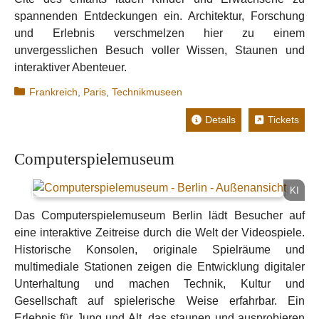
spannenden Entdeckungen ein. Architektur, Forschung
und Erlebnis verschmelzen hier zu einem
unvergesslichen Besuch voller Wissen, Staunen und
interaktiver Abenteuer.
Kategorien
Frankreich
,
Paris
,
Technikmuseen
Details
Tickets
Computerspielemuseum
KI
Das Computerspielemuseum Berlin lädt Besucher auf
eine interaktive Zeitreise durch die Welt der Videospiele.
Historische Konsolen, originale Spielräume und
multimediale Stationen zeigen die Entwicklung digitaler
Unterhaltung und machen Technik, Kultur und
Gesellschaft auf spielerische Weise erfahrbar. Ein
Erlebnis für Jung und Alt, das staunen und ausprobieren