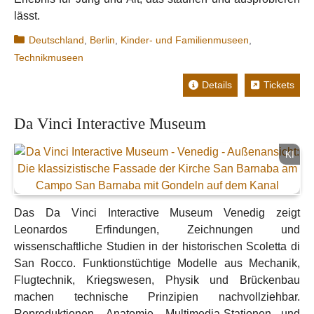
lässt.
Kategorien
Deutschland
,
Berlin
,
Kinder- und Familienmuseen
,
Technikmuseen
Details
Tickets
Da Vinci Interactive Museum
KI
Das Da Vinci Interactive Museum Venedig zeigt
Leonardos Erfindungen, Zeichnungen und
wissenschaftliche Studien in der historischen Scoletta di
San Rocco. Funktionstüchtige Modelle aus Mechanik,
Flugtechnik, Kriegswesen, Physik und Brückenbau
machen technische Prinzipien nachvollziehbar.
Reproduktionen, Anatomie, Multimedia-Stationen und