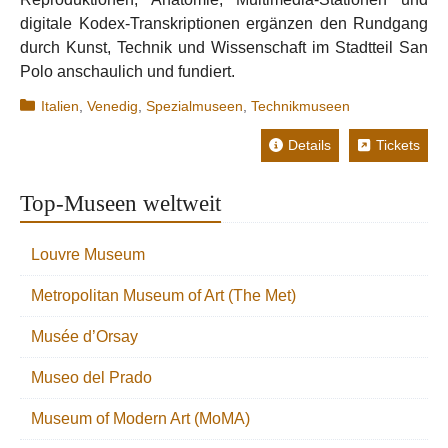
digitale Kodex-Transkriptionen ergänzen den Rundgang
durch Kunst, Technik und Wissenschaft im Stadtteil San
Polo anschaulich und fundiert.
Kategorien
Italien
,
Venedig
,
Spezialmuseen
,
Technikmuseen
Details
Tickets
Top-Museen weltweit
Louvre Museum
Metropolitan Museum of Art (The Met)
Musée d’Orsay
Museo del Prado
Museum of Modern Art (MoMA)