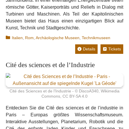
Jahrhunderts. In einer ehemaligen Energiezentrale treten
römische Götter, Kaiserporträts und Reliefs in Dialog mit
Turbinen und Maschinen. Als Teil der Kapitolinischen
Museen bietet das Haus einen einzigartigen Blick auf
Kunst, Technik und Stadtgeschichte.
Kategorien
Italien
,
Rom
,
Archäologische Museen
,
Technikmuseen
Details
Tickets
Cité des sciences et de l’Industrie
Cité des Sciences et de l’Industrie - © DiscoA340, Wikimedia
Commons, CC BY-SA 4.0
Entdecken Sie die Cité des sciences et de l’industrie in
Paris – Europas größtes Wissenschaftsmuseum.
Interaktive Ausstellungen, Planetarium, Robotik und die
Cité des enfants laden Kinder und Erwachsene zu