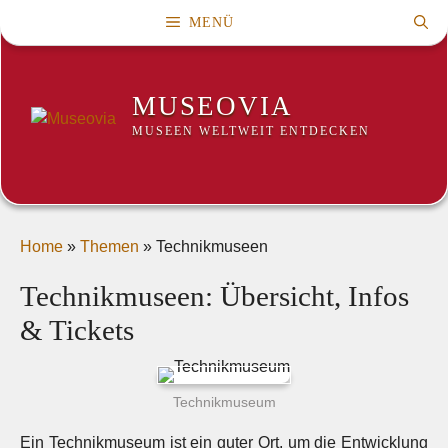
Zum
MENÜ
Inhalt
springen
MUSEOVIA
MUSEEN WELTWEIT ENTDECKEN
Home
»
Themen
»
Technikmuseen
Technikmuseen: Übersicht, Infos
& Tickets
Technikmuseum
Ein Technikmuseum ist ein guter Ort, um die Entwicklung