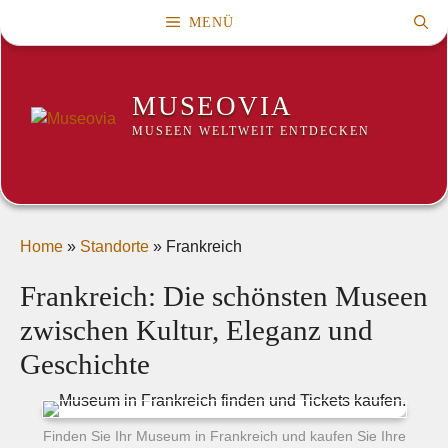
Zum
MENÜ
Inhalt
springen
MUSEOVIA
MUSEEN WELTWEIT ENTDECKEN
Home
»
Standorte
»
Frankreich
Frankreich: Die schönsten Museen
zwischen Kultur, Eleganz und
Geschichte
Finden Sie Ihr Museum in Frankreich und kaufen Sie Ihre