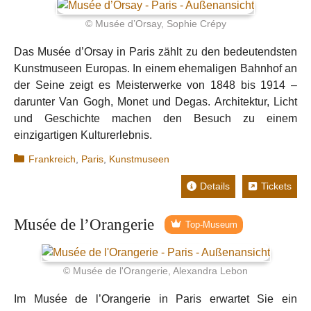
© Musée d’Orsay, Sophie Crépy
Das Musée d’Orsay in Paris zählt zu den bedeutendsten
Kunstmuseen Europas. In einem ehemaligen Bahnhof an
der Seine zeigt es Meisterwerke von 1848 bis 1914 –
darunter Van Gogh, Monet und Degas. Architektur, Licht
und Geschichte machen den Besuch zu einem
einzigartigen Kulturerlebnis.
Kategorien
Frankreich
,
Paris
,
Kunstmuseen
Details
Tickets
Musée de l’Orangerie
Top-Museum
© Musée de l'Orangerie, Alexandra Lebon
Im Musée de l’Orangerie in Paris erwartet Sie ein