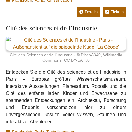
Frankreich
,
Paris
,
Kunstmuseen
Details
Tickets
Cité des sciences et de l’Industrie
Cité des Sciences et de l’Industrie - © DiscoA340, Wikimedia
Commons, CC BY-SA 4.0
Entdecken Sie die Cité des sciences et de l’industrie in
Paris – Europas größtes Wissenschaftsmuseum.
Interaktive Ausstellungen, Planetarium, Robotik und die
Cité des enfants laden Kinder und Erwachsene zu
spannenden Entdeckungen ein. Architektur, Forschung
und Erlebnis verschmelzen hier zu einem
unvergesslichen Besuch voller Wissen, Staunen und
interaktiver Abenteuer.
Kategorien
Frankreich
,
Paris
,
Technikmuseen