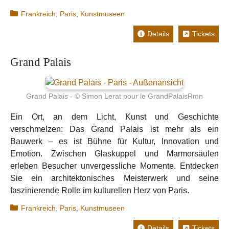
Kategorien
Frankreich
,
Paris
,
Kunstmuseen
Details
Tickets
Grand Palais
Grand Palais - © Simon Lerat pour le GrandPalaisRmn
Ein Ort, an dem Licht, Kunst und Geschichte
verschmelzen: Das Grand Palais ist mehr als ein
Bauwerk – es ist Bühne für Kultur, Innovation und
Emotion. Zwischen Glaskuppel und Marmorsäulen
erleben Besucher unvergessliche Momente. Entdecken
Sie ein architektonisches Meisterwerk und seine
faszinierende Rolle im kulturellen Herz von Paris.
Kategorien
Frankreich
,
Paris
,
Kunstmuseen
Details
Tickets