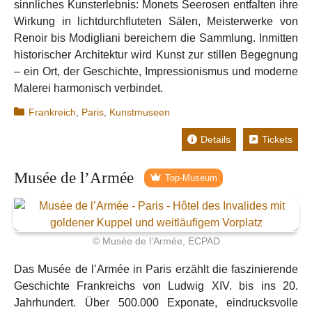
sinnliches Kunsterlebnis: Monets Seerosen entfalten ihre
Wirkung in lichtdurchfluteten Sälen, Meisterwerke von
Renoir bis Modigliani bereichern die Sammlung. Inmitten
historischer Architektur wird Kunst zur stillen Begegnung
– ein Ort, der Geschichte, Impressionismus und moderne
Malerei harmonisch verbindet.
Kategorien
Frankreich
,
Paris
,
Kunstmuseen
Details
Tickets
Musée de l’Armée
Top-Museum
© Musée de l’Armée, ECPAD
Das Musée de l’Armée in Paris erzählt die faszinierende
Geschichte Frankreichs von Ludwig XIV. bis ins 20.
Jahrhundert. Über 500.000 Exponate, eindrucksvolle