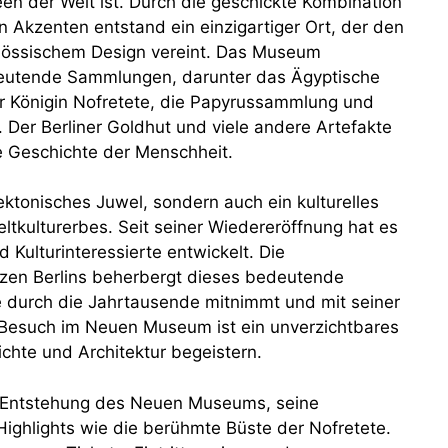
n der Welt ist. Durch die geschickte Kombination
 Akzenten entstand ein einzigartiger Ort, der den
nössischem Design vereint. Das Museum
eutende Sammlungen, darunter das Ägyptische
 Königin Nofretete, die Papyrussammlung und
Der Berliner Goldhut und viele andere Artefakte
ie Geschichte der Menschheit.
ektonisches Juwel, sondern auch ein kulturelles
ltkulturerbes. Seit seiner Wiedereröffnung hat es
d Kulturinteressierte entwickelt. Die
zen Berlins beherbergt dieses bedeutende
 durch die Jahrtausende mitnimmt und mit seiner
n Besuch im Neuen Museum ist ein unverzichtbares
hichte und Architektur begeistern.
e Entstehung des Neuen Museums, seine
ighlights wie die berühmte Büste der Nofretete.