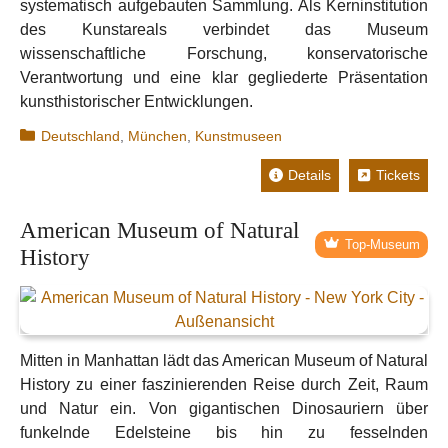
systematisch aufgebauten Sammlung. Als Kerninstitution
des Kunstareals verbindet das Museum
wissenschaftliche Forschung, konservatorische
Verantwortung und eine klar gegliederte Präsentation
kunsthistorischer Entwicklungen.
Kategorien
Deutschland
,
München
,
Kunstmuseen
Details
Tickets
American Museum of Natural
Top-Museum
History
Mitten in Manhattan lädt das American Museum of Natural
History zu einer faszinierenden Reise durch Zeit, Raum
und Natur ein. Von gigantischen Dinosauriern über
funkelnde Edelsteine bis hin zu fesselnden