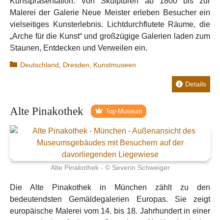
Kunstpräsentation. Von Skulpturen ab 1800 bis zur
Malerei der Galerie Neue Meister erleben Besucher ein
vielseitiges Kunsterlebnis. Lichtdurchflutete Räume, die
„Arche für die Kunst“ und großzügige Galerien laden zum
Staunen, Entdecken und Verweilen ein.
Kategorien
Deutschland
,
Dresden
,
Kunstmuseen
Details
Alte Pinakothek
Top-Museum
Alte Pinakothek - © Severin Schweiger
Die Alte Pinakothek in München zählt zu den
bedeutendsten Gemäldegalerien Europas. Sie zeigt
europäische Malerei vom 14. bis 18. Jahrhundert in einer