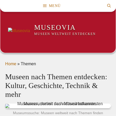
Zum
MENÜ
Inhalt
springen
MUSEOVIA
MUSEEN WELTWEIT ENTDECKEN
Home
»
Themen
Museen nach Themen entdecken:
Kultur, Geschichte, Technik &
mehr
Museumssuche: Museen weltweit nach Themen finden