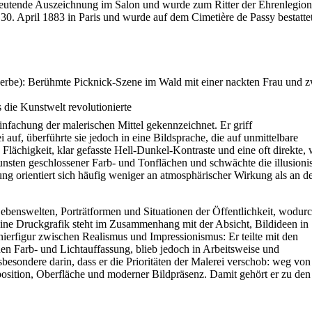
bedeutende Auszeichnung im Salon und wurde zum Ritter der Ehrenlegion
. April 1883 in Paris und wurde auf dem Cimetière de Passy bestattet
die Kunstwelt revolutionierte
infachung der malerischen Mittel gekennzeichnet. Er griff
auf, überführte sie jedoch in eine Bildsprache, die auf unmittelbare
e Flächigkeit, klar gefasste Hell-Dunkel-Kontraste und eine oft direkte,
unsten geschlossener Farb- und Tonflächen und schwächte die illusionis
ng orientiert sich häufig weniger an atmosphärischer Wirkung als an d
Lebenswelten, Porträtformen und Situationen der Öffentlichkeit, wodurc
seine Druckgrafik steht im Zusammenhang mit der Absicht, Bildideen in
nierfigur zwischen Realismus und Impressionismus: Er teilte mit den
en Farb- und Lichtauffassung, blieb jedoch in Arbeitsweise und
sbesondere darin, dass er die Prioritäten der Malerei verschob: weg von
osition, Oberfläche und moderner Bildpräsenz. Damit gehört er zu den