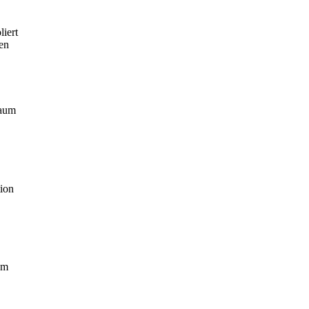
liert
en
raum
tion
um