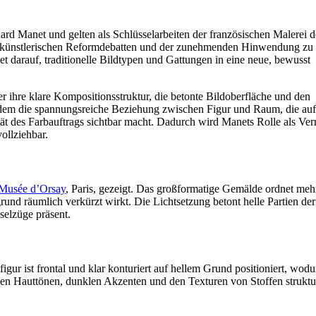
d Manet und gelten als Schlüsselarbeiten der französischen Malerei d
der künstlerischen Reformdebatten und der zunehmenden Hinwendung zu
 darauf, traditionelle Bildtypen und Gattungen in eine neue, bewusst
ihre klare Kompositionsstruktur, die betonte Bildoberfläche und den
zudem die spannungsreiche Beziehung zwischen Figur und Raum, die auf
ität des Farbauftrags sichtbar macht. Dadurch wird Manets Rolle als Verm
ollziehbar.
Musée d’Orsay
, Paris, gezeigt. Das großformatige Gemälde ordnet meh
nd räumlich verkürzt wirkt. Die Lichtsetzung betont helle Partien der
nselzüge präsent.
figur ist frontal und klar konturiert auf hellem Grund positioniert, wod
hen Hauttönen, dunklen Akzenten und den Texturen von Stoffen struktu