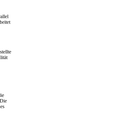
allel
beitet
tellte
ität
die
 Die
des