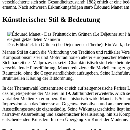
verschlechterte sich sein Gesundheitszustand; 1882 erhielt er eine 
ernannt. Nach schweren Erkrankungsfolgen starb Édouard Manet am 30
Künstlerischer Stil & Bedeutung
Das Frühstück im Grünen (Le Déjeuner sur l’herbe): Ein Werk, das 
Manets Stil ist durch die Verbindung von Tradition und radikaler Vere
Kompositionsmuster und Motivtraditionen älterer europäischer Malerei 
Sichtbarkeit des Malprozesses setzt. Charakteristisch sind eine betont
verschleifende Pinselführung. Manet reduzierte die Modellierung zug
Raumtiefe, ohne die Gegenständlichkeit aufzugeben. Seine Lichtführu
strukturellen Klärung der Bildordnung.
In der Themenwahl konzentrierte er sich auf zeitgenössische Pariser 
das Sujetrepertoire der Malerei im 19. Jahrhundert erweiterte. Auch 
variablen Medien zu erproben. Kunsthistorisch wirkt Manet als Schar
Impressionisten das Interesse an Gegenwartsmotiven und an einer neu
Ausstellungsstrategie eigenständig. Seine Wirkungsgeschichte liegt in
narrativer Ausarbeitung und akademischer Idealisierung, hin zu Komp
entscheidenden Künstlern für den Übergang zur Kunst der Moderne.