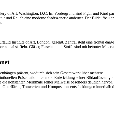
llery of Art, Washington, D.C. Im Vordergrund sind Figur und Kind par
ktur und Rauch eine moderne Stadtszenerie andeutet. Der Bildaufbau ar
n.
uld Institute of Art, London, gezeigt. Zentral steht eine frontal darges
izontal staffeln. Gläser, Flaschen und Stoffe sind mit betonter Material
anet
nhängen präsent, wodurch sich sein Gesamtwerk über mehrere
utionellen Präsentation treten die Entwicklung seiner Bildauffassung, 
ie die konstanten Merkmale seiner Malweise besonders deutlich hervor.
on Oberfläche, Tonwerten und Kompositionsentscheidungen innerhalb 