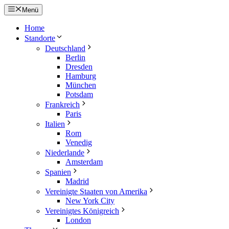
Zum
Menü
Inhalt
springen
Home
Standorte
Deutschland
Berlin
Dresden
Hamburg
München
Potsdam
Frankreich
Paris
Italien
Rom
Venedig
Niederlande
Amsterdam
Spanien
Madrid
Vereinigte Staaten von Amerika
New York City
Vereinigtes Königreich
London