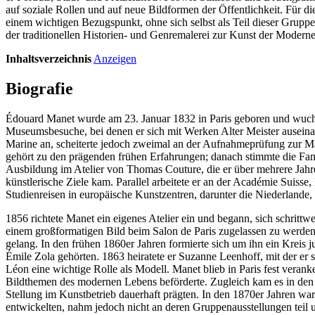
auf soziale Rollen und auf neue Bildformen der Öffentlichkeit. Für d
einem wichtigen Bezugspunkt, ohne sich selbst als Teil dieser Grup
der traditionellen Historien- und Genremalerei zur Kunst der Moderne
Inhaltsverzeichnis
Anzeigen
Biografie
Édouard Manet wurde am 23. Januar 1832 in Paris geboren und wuchs 
Museumsbesuche, bei denen er sich mit Werken Alter Meister auseina
Marine an, scheiterte jedoch zweimal an der Aufnahmeprüfung zur Ma
gehört zu den prägenden frühen Erfahrungen; danach stimmte die Fami
Ausbildung im Atelier von Thomas Couture, die er über mehrere Jahr
künstlerische Ziele kam. Parallel arbeitete er an der Académie Suiss
Studienreisen in europäische Kunstzentren, darunter die Niederlande, 
1856 richtete Manet ein eigenes Atelier ein und begann, sich schritt
einem großformatigen Bild beim Salon de Paris zugelassen zu werd
gelang. In den frühen 1860er Jahren formierte sich um ihn ein Kreis j
Émile Zola gehörten. 1863 heiratete er Suzanne Leenhoff, mit der er
Léon eine wichtige Rolle als Modell. Manet blieb in Paris fest veranker
Bildthemen des modernen Lebens beförderte. Zugleich kam es in den 
Stellung im Kunstbetrieb dauerhaft prägten. In den 1870er Jahren war
entwickelten, nahm jedoch nicht an deren Gruppenausstellungen teil u