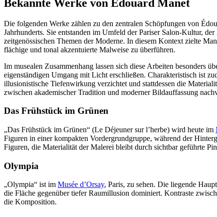
Bekannte Werke von Édouard Manet
Die folgenden Werke zählen zu den zentralen Schöpfungen von Édouar
Jahrhunderts. Sie entstanden im Umfeld der Pariser Salon-Kultur, 
zeitgenössischen Themen der Moderne. In diesem Kontext zielte Manet
flächige und tonal akzentuierte Malweise zu überführen.
Im musealen Zusammenhang lassen sich diese Arbeiten besonders über 
eigenständigen Umgang mit Licht erschließen. Charakteristisch ist 
illusionistische Tiefenwirkung verzichtet und stattdessen die Material
zwischen akademischer Tradition und moderner Bildauffassung nachv
Das Frühstück im Grünen
„Das Frühstück im Grünen“ (Le Déjeuner sur l’herbe) wird heute im
Figuren in einer kompakten Vordergrundgruppe, während der Hintergru
Figuren, die Materialität der Malerei bleibt durch sichtbar geführte Pi
Olympia
„Olympia“ ist im
Musée d’Orsay
, Paris, zu sehen. Die liegende Haupt
die Fläche gegenüber tiefer Raumillusion dominiert. Kontraste zwisc
die Komposition.