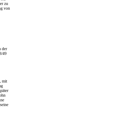
er zu
ng von
n der
8/49
, mit
ng
später
Sohn
ine
seine