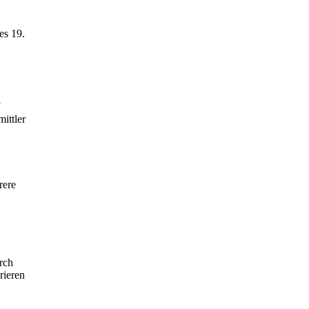
es 19.
ittler
rere
urch
rieren