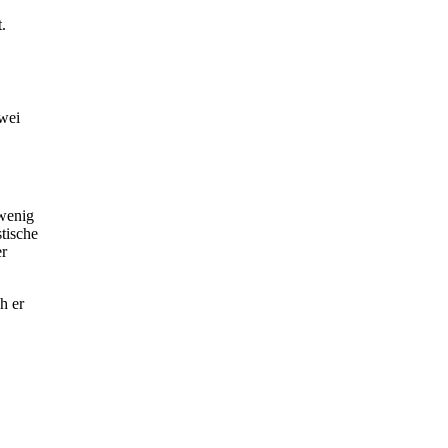
.
 wenig
tische
er
h er