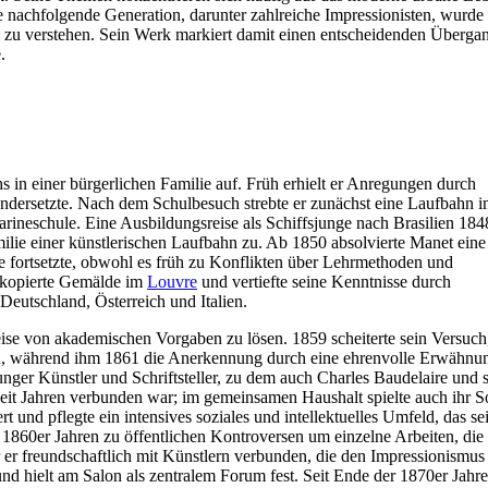
ie nachfolgende Generation, darunter zahlreiche Impressionisten, wurde 
pe zu verstehen. Sein Werk markiert damit einen entscheidenden Überga
.
in einer bürgerlichen Familie auf. Früh erhielt er Anregungen durch
ndersetzte. Nach dem Schulbesuch strebte er zunächst eine Laufbahn i
rineschule. Eine Ausbildungsreise als Schiffsjunge nach Brasilien 184
lie einer künstlerischen Laufbahn zu. Ab 1850 absolvierte Manet eine
e fortsetzte, obwohl es früh zu Konflikten über Lehrmethoden und
e, kopierte Gemälde im
Louvre
und vertiefte seine Kenntnisse durch
Deutschland, Österreich und Italien.
weise von akademischen Vorgaben zu lösen. 1859 scheiterte sein Versuch
en, während ihm 1861 die Anerkennung durch eine ehrenvolle Erwähnu
unger Künstler und Schriftsteller, zu dem auch Charles Baudelaire und 
 seit Jahren verbunden war; im gemeinsamen Haushalt spielte auch ihr 
t und pflegte ein intensives soziales und intellektuelles Umfeld, das se
1860er Jahren zu öffentlichen Kontroversen um einzelne Arbeiten, die 
 er freundschaftlich mit Künstlern verbunden, die den Impressionismus
nd hielt am Salon als zentralem Forum fest. Seit Ende der 1870er Jahre