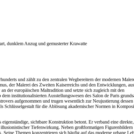
hunderts und zählt zu den zentralen Wegbereitern der modernen Malere
lismus, der Malerei des Zweiten Kaiserreichs und den Entwicklungen, au
 an der europäischen Maltradition und setzte sich zugleich mit den
 dem institutionalisierten Ausstellungswesen des Salon de Paris grunds
trovers aufgenommen und trugen wesentlich zur Neujustierung dessen 
 als Schlüsselgestalt für die Ablösung akademischer Normen in Komposi
eigenständige, sichtbare Konstruktion betont. Er verband eine direkte, 
 illusionistischer Tiefenwirkung. Neben großformatigen Figurenbildern
fik. Seine Themen konzentrieren sich häufig auf das moderne urbane Le