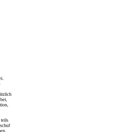
i.
s
ätzlich
bei,
tion,
teils
 schuf
ben,