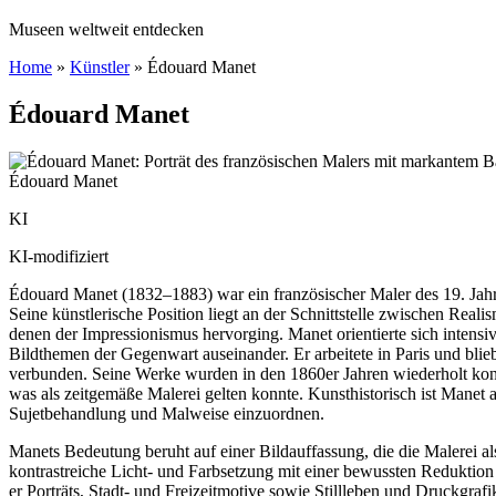
Museen weltweit entdecken
Home
»
Künstler
»
Édouard Manet
Édouard Manet
Édouard Manet
KI
KI-modifiziert
Édouard Manet (1832–1883) war ein französischer Maler des 19. Jahr
Seine künstlerische Position liegt an der Schnittstelle zwischen Rea
denen der Impressionismus hervorging. Manet orientierte sich intensiv
Bildthemen der Gegenwart auseinander. Er arbeitete in Paris und blieb
verbunden. Seine Werke wurden in den 1860er Jahren wiederholt kon
was als zeitgemäße Malerei gelten konnte. Kunsthistorisch ist Manet
Sujetbehandlung und Malweise einzuordnen.
Manets Bedeutung beruht auf einer Bildauffassung, die die Malerei als 
kontrastreiche Licht- und Farbsetzung mit einer bewussten Reduktion
er Porträts, Stadt- und Freizeitmotive sowie Stillleben und Druckgra