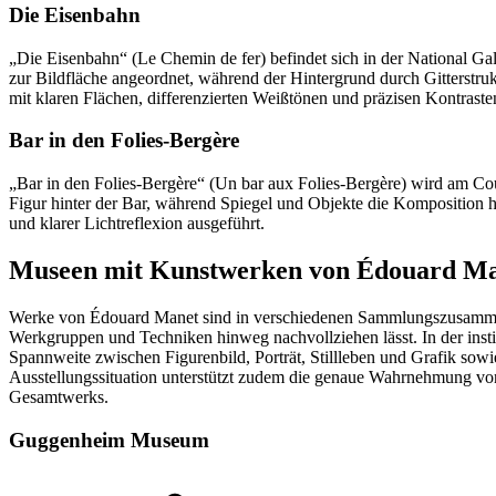
Die Eisenbahn
„Die Eisenbahn“ (Le Chemin de fer) befindet sich in der National Ga
zur Bildfläche angeordnet, während der Hintergrund durch Gitterstru
mit klaren Flächen, differenzierten Weißtönen und präzisen Kontraste
Bar in den Folies-Bergère
„Bar in den Folies-Bergère“ (Un bar aux Folies-Bergère) wird am Courta
Figur hinter der Bar, während Spiegel und Objekte die Komposition hor
und klarer Lichtreflexion ausgeführt.
Museen mit Kunstwerken von Édouard M
Werke von Édouard Manet sind in verschiedenen Sammlungszusamme
Werkgruppen und Techniken hinweg nachvollziehen lässt. In der instit
Spannweite zwischen Figurenbild, Porträt, Stillleben und Grafik sow
Ausstellungssituation unterstützt zudem die genaue Wahrnehmung v
Gesamtwerks.
Guggenheim Museum