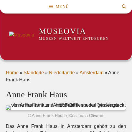
Zum
MENÜ
Inhalt
springen
MUSEOVIA
MUSEEN WELTWEIT ENTDECKEN
Home
»
Standorte
»
Niederlande
»
Amsterdam
»
Anne
Frank Haus
Anne Frank Haus
© Anne Frank House, Cris Toala Olivares
Das Anne Frank Haus in Amsterdam gehört zu den