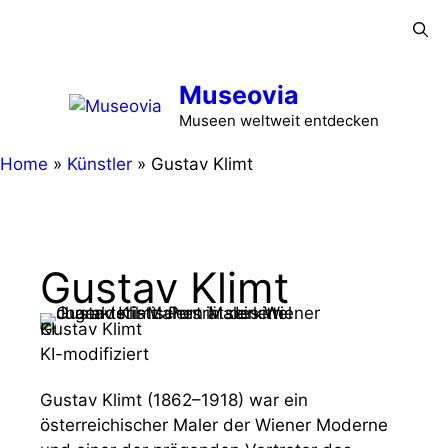
Zum
Menü
Inhalt
springen
Museovia
Museen weltweit entdecken
Home
»
Künstler
»
Gustav Klimt
Gustav Klimt
Gustav Klimt
KI
KI-modifiziert
Gustav Klimt (1862–1918) war ein
österreichischer Maler der Wiener Moderne